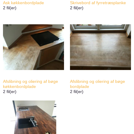
Ask køkkenbordplade
Skrivebord af fyrretræsplanke
2
fil(er)
2
fil(er)
Afslibning og oliering af bøge
Afslibning og oliering af bøge
køkkenbordplade
bordplade
2
fil(er)
2
fil(er)